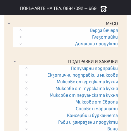
ПОРЪЧАЙТЕ НА ТЕЛ. 0894/092 – 669
МЕСО
Бърза вечеря
Глезотийки
Домашни продукти
ПОДПРАВКИ И ЗАКАЧКИ
Популярни подправки
Екзотични подпрaвки и миксове
Миксове от гръцката кухня
Миксове от турската кухня
Миксове от перуанската кухня
Миксове от Европа
Сосове и маринати
Консерви и бурканчета
Гъби и замразени продукти
Вино