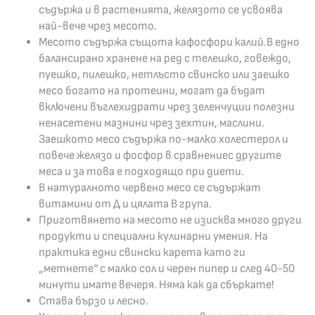
съдържа и в растенията, желязото се усвоява
най-вече чрез месото.
Месото съдържа същота кафосфори калий.В едно
балансирано хранене на ред с телешко, говеждо,
пуешко, пилешко, нетлъсто свинско или заешко
месо богато на протеини, могат да бъдат
включени въглехидрати чрез зеленчуции полезни
ненасетени мазнини чрез зехтин, маслини.
Заешкото месо съдържа по-малко холестерол и
повече желязо и фосфор в сравнениес другите
меса и за това е подходящо при диети.
В натуралното червено месо се съдържат
витамини от Д и цялата В група.
Приготвянето на месото не изисква много други
продукти и специални кулинарни умения. На
практика едни свински карета като ги
„метнете“ с малко сол и черен пипер и след 40-50
минути имате вечеря. Няма как да сбъркате!
Става бързо и лесно.