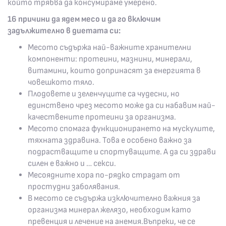
който трябва да консумираме умерено.
16 причини да ядем месо и да го включим
задължително в диетата си:
Месото съдържа най-важните хранителни
компоненти: протеини, мазнини, минерали,
витамини, които допринасят за енергията в
човешкото тяло.
Плодовете и зеленчуците са чудесни, но
единствено чрез месото може да си набавим най-
качествените протеини за организма.
Месото спомага функционирането на мускулите,
тяхната здравина. Това е особено важно за
подрастващите и спортуващите. А да си здрави
силен е важно и … секси.
Месоядните хора по-рядко страдат от
простудни заболявания.
В месото се съдържа изключително важния за
организма минерал желязо, необходим като
превенция и лечение на анемия.Въпреки, че се