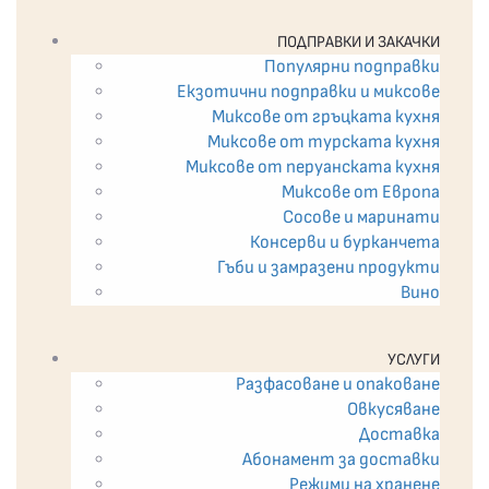
ПОДПРАВКИ И ЗАКАЧКИ
Популярни подправки
Екзотични подпрaвки и миксове
Миксове от гръцката кухня
Миксове от турската кухня
Миксове от перуанската кухня
Миксове от Европа
Сосове и маринати
Консерви и бурканчета
Гъби и замразени продукти
Вино
УСЛУГИ
Разфасоване и опаковане
Овкусяване
Доставка
Абонамент за доставки
Режими на хранене