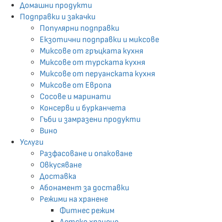
Домашни продукти
Подправки и закачки
Популярни подправки
Екзотични подпрaвки и миксове
Миксове от гръцката кухня
Миксове от турската кухня
Миксове от перуанската кухня
Миксове от Европа
Сосове и маринати
Консерви и бурканчета
Гъби и замразени продукти
Вино
Услуги
Разфасоване и опаковане
Овкусяване
Доставка
Абонамент за доставки
Режими на хранене
Фитнес режим