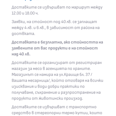
Доставките се извършват по маршрут между
12.00 и 18.00 ч.
Заявки, на стойност под 40 лв. се заплащат
между 4 лв. и 6 лв., в зависимост от района на
доствката.
Доставката е безплатна, ако стойността на
заявените от вас продукти е на стойност
над 40 лв.
Доставките се организират от регистриран
магазин за месо в агенцията по храните.
Магазинът се намира на ул.Краище бл. 37 /
Вашата месарница/, който отговаря на всички
изисквания и води добри практики по
получаване, съхранение и разпространение на
продукти от животински произход.
Доставките се извършват с транспортно
средство в стереопорни термо кутии, които