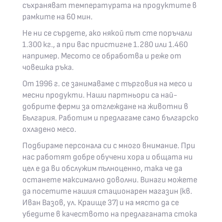
съхраняват температурата на продуктите в
рамките на 60 мин.
Не ни се сърдете, ако някой път сте поръчали
1.300 кг., а при вас пристигне 1.280 или 1.460
например. Месото се обработва и реже от
човешка ръка.
От 1996 г. се занимаваме с търговия на месо и
месни продукти. Наши партньори са най-
добрите ферми за отглеждане на животни в
България. Работим и предлагаме само българско
охладено месо.
Подбираме персонала си с много внимание. При
нас работят добре обучени хора и общата ни
цел е да ви обслужим пълноценно, така че да
останете максимално доволни. Винаги можете
да посетите нашия стационарен магазин (кв.
Иван Вазов, ул. Краище 37) и на място да се
убедите в качеството на предлаганата стока