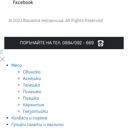
Facebook
© 2021 Вашата месарница. All Rights Reserved
ПОРЪЧАЙТЕ НА ТЕЛ. 0894/092 - 669
Месо
Свинско
Агнешко
Телешко
Пилешко
Пуешко
Карантия
Глезотийки
Колбаси и сирена
Гръцки салати и маслини