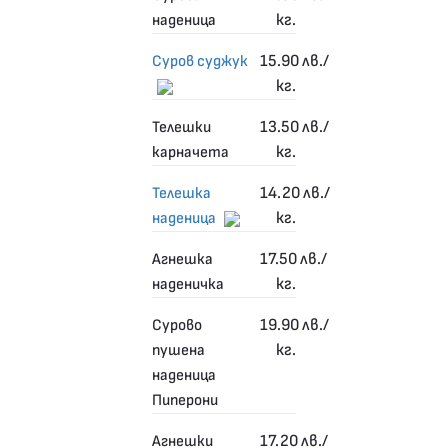
кг.
наденица
15.90
лв./
Суров суджук
кг.
13.50
лв./
Телешки
кг.
карначета
14.20
лв./
Телешка
кг.
наденица
17.50
лв./
Агнешка
кг.
наденичка
19.90
лв./
Сурово
кг.
пушена
наденица
Пиперони
17.20
лв./
Агнешки