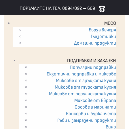
ПОРЪЧАЙТЕ НА ТЕЛ. 0894/092 – 669
МЕСО
Бърза вечеря
Глезотийки
Домашни продукти
ПОДПРАВКИ И ЗАКАЧКИ
Популярни подправки
Екзотични подпрaвки и миксове
Миксове от гръцката кухня
Миксове от турската кухня
Миксове от перуанската кухня
Миксове от Европа
Сосове и маринати
Консерви и бурканчета
Гъби и замразени продукти
Вино