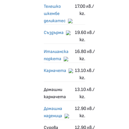
17.00
лв./
Телешко
кг.
шкембе
деликатес
19.60
лв./
Създърма
кг.
16.80
лв./
Италианска
кг.
поркета
13.10
лв./
Карначета
кг.
13.10
лв./
Домашни
кг.
карначета
12.90
лв./
Домашна
кг.
наденица
12.90
лв./
Сурова