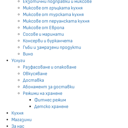
Екзотични подпрaвки и миксове
Миксове от гръцката кухня
Миксове от турската кухня
Миксове от перуанската кухня
Миксове от Европа
Сосове и маринати
Консерви и бурканчета
Гъби и замразени продукти
Вино
Услуги
Разфасоване и опаковане
Овкусяване
Доставка
Абонамент за доставки
Режими на хранене
Фитнес режим
Детско хранене
Кухня
Магазини
За нас