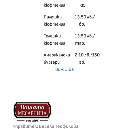
кг.
кюфтенца
13.50
лв./
Пилешки
бр.
кюфтенца
13.50
лв./
Телешки
тар.
кюфтенца
2.10
лв./150
Американски
гр.
бургери
Виж Още
Управител: Весела Теофилова