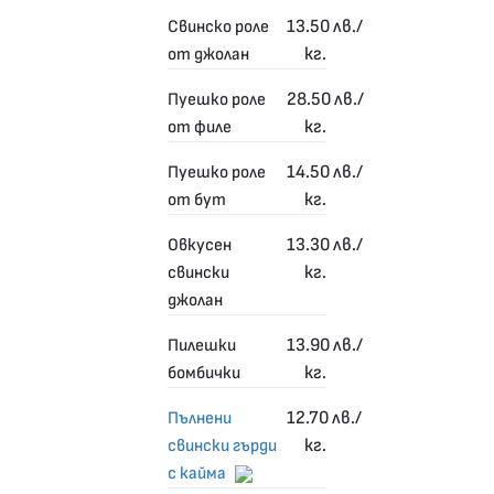
13.50
лв./
Свинско роле
кг.
от джолан
28.50
лв./
Пуешко роле
кг.
от филе
14.50
лв./
Пуешко роле
кг.
от бут
13.30
лв./
Овкусен
кг.
свински
джолан
13.90
лв./
Пилешки
кг.
бомбички
12.70
лв./
Пълнени
кг.
свински гърди
с кайма