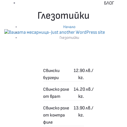
БЛОГ
Глезотийки
ПОРЪЧАЙТЕ НА ТЕЛ. 0894/092 – 669
Начало
/
Глезотийки
12.90
лв./
Свински
кг.
бургери
14.20
лв./
Свинско роле
кг.
от врат
13.90
лв./
Свинско роле
кг.
от контра
филе