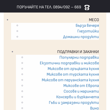
ПОРЪЧАЙТЕ НА ТЕЛ. 0894/092 – 669
МЕСО
Бърза вечеря
Глезотийки
Домашни продукти
ПОДПРАВКИ И ЗАКАЧКИ
Популярни подправки
Екзотични подпрaвки и миксове
Миксове от гръцката кухня
Миксове от турската кухня
Миксове от перуанската кухня
Миксове от Европа
Сосове и маринати
Консерви и бурканчета
Гъби и замразени продукти
Вино