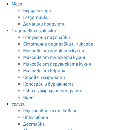
Месо
Бърза вечеря
Глезотийки
Домашни продукти
Подправки и закачки
Популярни подправки
Екзотични подпрaвки и миксове
Миксове от гръцката кухня
Миксове от турската кухня
Миксове от перуанската кухня
Миксове от Европа
Сосове и маринати
Консерви и бурканчета
Гъби и замразени продукти
Вино
Услуги
Разфасоване и опаковане
Овкусяване
Доставка