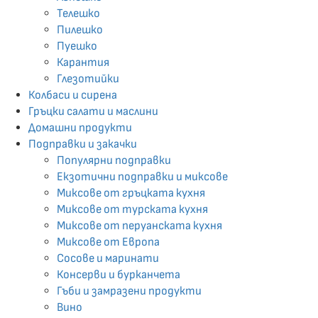
Телешко
Пилешко
Пуешко
Карантия
Глезотийки
Колбаси и сирена
Гръцки салати и маслини
Домашни продукти
Подправки и закачки
Популярни подправки
Екзотични подпрaвки и миксове
Миксове от гръцката кухня
Миксове от турската кухня
Миксове от перуанската кухня
Миксове от Европа
Сосове и маринати
Консерви и бурканчета
Гъби и замразени продукти
Вино