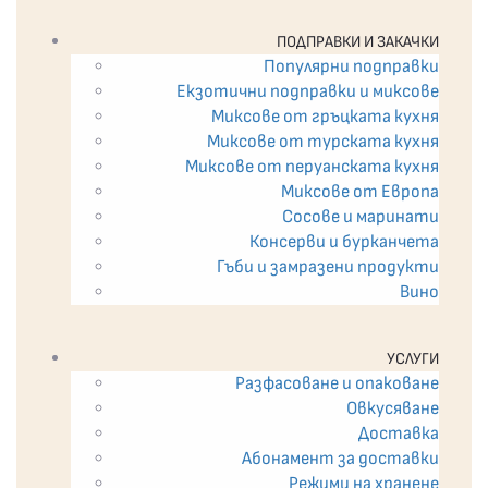
ПОДПРАВКИ И ЗАКАЧКИ
Популярни подправки
Екзотични подпрaвки и миксове
Миксове от гръцката кухня
Миксове от турската кухня
Миксове от перуанската кухня
Миксове от Европа
Сосове и маринати
Консерви и бурканчета
Гъби и замразени продукти
Вино
УСЛУГИ
Разфасоване и опаковане
Овкусяване
Доставка
Абонамент за доставки
Режими на хранене