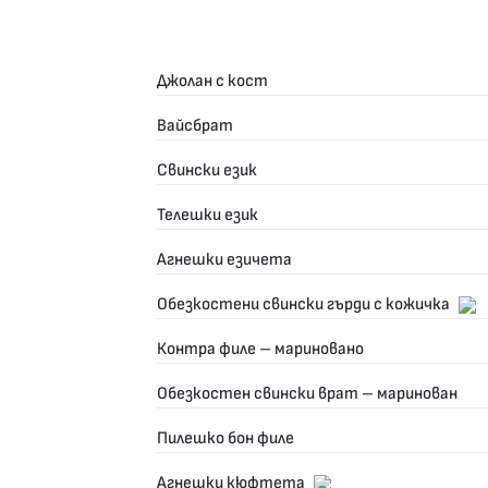
Джолан с кост
Вайсбрат
Свински език
Телешки език
Агнешки езичета
Обезкостени свински гърди с кожичка
Контра филе – мариновано
Обезкостен свински врат – маринован
Пилешко бон филе
Агнешки кюфтета