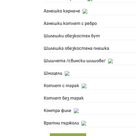
Агнешко карначе
Агнешки котлет с ребро
Шилешки обезкостен бут
Шилешка обезкостена плешка
Шишчета /свински шишове/
Шницели
Котлет с тарак
Котлет без тарак
Контра филе
Вратни пържоли